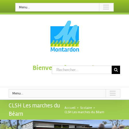
Menu...
Bienvenue à Montardon
Menu...
CLSH Les marches du
Accueil
>
Scolaire
>
Béarn
CLSH Les marches du Béarn