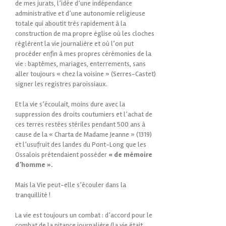
de mes jurats, l’idée d’une indépendance
administrative et d’une autonomie religieuse
totale qui aboutit très rapidement à la
construction de ma propre église où les cloches
réglèrent la vie journalière et où l’on put
procéder enfin à mes propres cérémonies de la
vie : baptêmes, mariages, enterrements, sans
aller toujours « chez la voisine » (Serres-Castet)
signer les registres paroissiaux.
Et la vie s’écoulait, moins dure avec la
suppression des droits coutumiers et l’achat de
ces terres restées stériles pendant 500 ans à
cause de la « Charta de Madame Jeanne » (1319)
et l’usufruit des landes du Pont-Long que les
Ossalois prétendaient posséder
« de mémoire
d’homme ».
Mais la Vie peut-elle s’écouler dans la
tranquillité !
La vie est toujours un combat : d’accord pour le
combat de la pitance journalière (la vie était