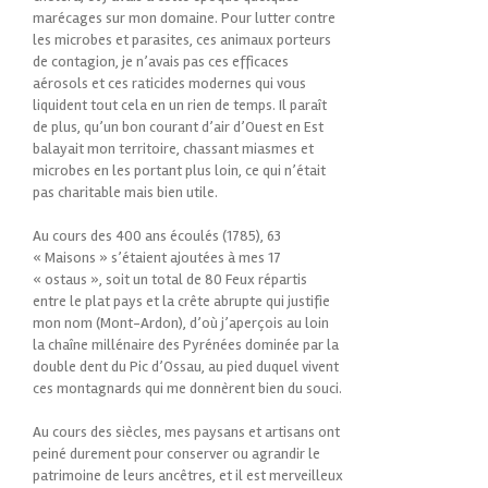
marécages sur mon domaine. Pour lutter contre
les microbes et parasites, ces animaux porteurs
de contagion, je n’avais pas ces efficaces
aérosols et ces raticides modernes qui vous
liquident tout cela en un rien de temps. Il paraît
de plus, qu’un bon courant d’air d’Ouest en Est
balayait mon territoire, chassant miasmes et
microbes en les portant plus loin, ce qui n’était
pas charitable mais bien utile.
Au cours des 400 ans écoulés (1785), 63
« Maisons » s’étaient ajoutées à mes 17
« ostaus », soit un total de 80 Feux répartis
entre le plat pays et la crête abrupte qui justifie
mon nom (Mont-Ardon), d’où j’aperçois au loin
la chaîne millénaire des Pyrénées dominée par la
double dent du Pic d’Ossau, au pied duquel vivent
ces montagnards qui me donnèrent bien du souci.
Au cours des siècles, mes paysans et artisans ont
peiné durement pour conserver ou agrandir le
patrimoine de leurs ancêtres, et il est merveilleux