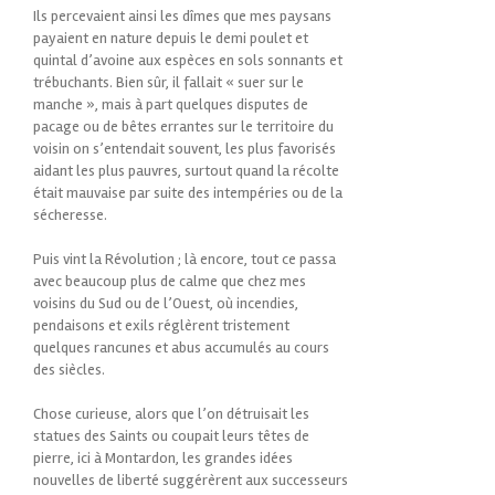
Ils percevaient ainsi les dîmes que mes paysans
payaient en nature depuis le demi poulet et
quintal d’avoine aux espèces en sols sonnants et
trébuchants. Bien sûr, il fallait « suer sur le
manche », mais à part quelques disputes de
pacage ou de bêtes errantes sur le territoire du
voisin on s’entendait souvent, les plus favorisés
aidant les plus pauvres, surtout quand la récolte
était mauvaise par suite des intempéries ou de la
sécheresse.
Puis vint la Révolution ; là encore, tout ce passa
avec beaucoup plus de calme que chez mes
voisins du Sud ou de l’Ouest, où incendies,
pendaisons et exils réglèrent tristement
quelques rancunes et abus accumulés au cours
des siècles.
Chose curieuse, alors que l’on détruisait les
statues des Saints ou coupait leurs têtes de
pierre, ici à Montardon, les grandes idées
nouvelles de liberté suggérèrent aux successeurs