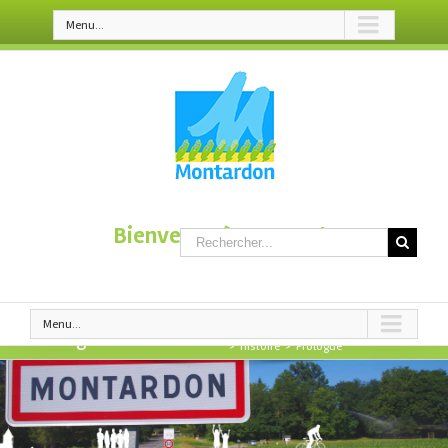
Menu...
Bienvenue à Montardon
Menu...
Accueil
>
La Commune
>
Montardon
Prologue
>
Histoire
>
Prologue