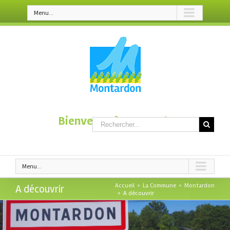
Menu...
Bienvenue à Montardon
Menu...
Accueil
>
La Commune
>
Montardon
A découvrir
>
A découvrir