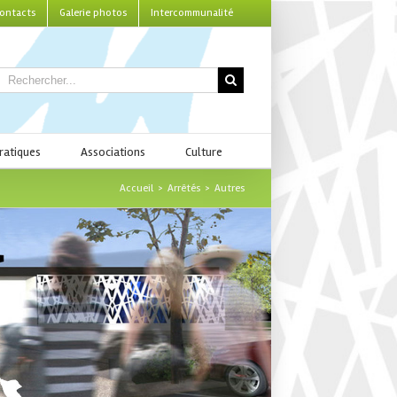
ontacts
Galerie photos
Intercommunalité
ratiques
Associations
Culture
Accueil
>
Arrêtés
>
Autres