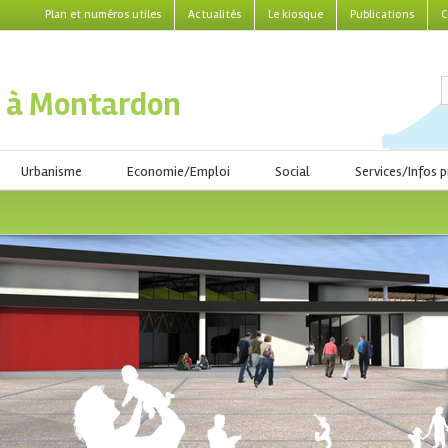
Plan et numéros utiles
Actualités
Le kiosque
Publications
C
 à Montardon
Urbanisme
Economie/Emploi
Social
Services/Infos p