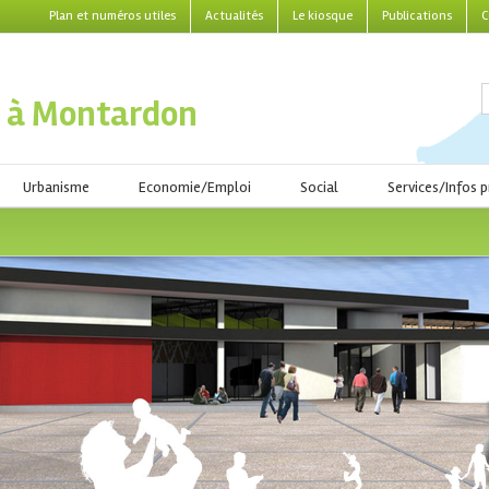
Plan et numéros utiles
Actualités
Le kiosque
Publications
C
 à Montardon
Urbanisme
Economie/Emploi
Social
Services/Infos p