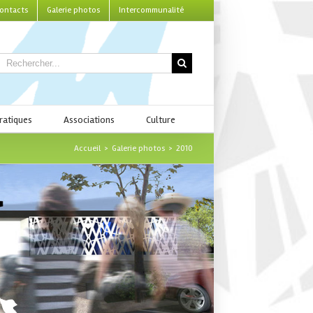
ontacts
Galerie photos
Intercommunalité
ratiques
Associations
Culture
Accueil
>
Galerie photos
>
2010