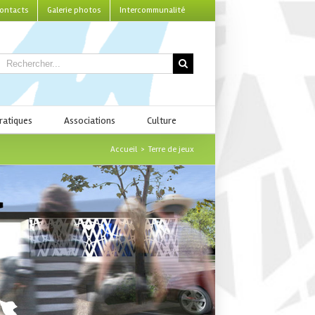
ontacts
Galerie photos
Intercommunalité
ratiques
Associations
Culture
Accueil
>
Terre de jeux