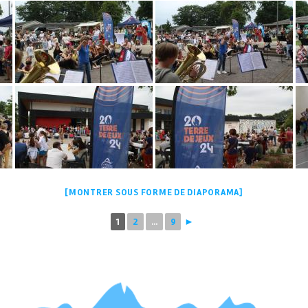
[MONTRER SOUS FORME DE DIAPORAMA]
1
2
...
9
►