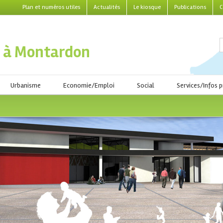
Plan et numéros utiles
Actualités
Le kiosque
Publications
C
 à Montardon
Urbanisme
Economie/Emploi
Social
Services/Infos p