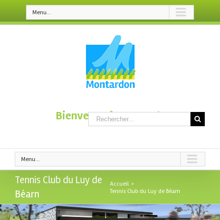
Menu...
Bienvenue à Montardon
Menu...
Tennis Club du Luy de
Accueil
>
Béarn
Tennis Club du Luy de Béarn