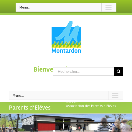
Menu...
Bienvenue à Montardon
Menu...
Association des
Accueil
>
Parents d’Elèves
Association des Parents d’Elèves