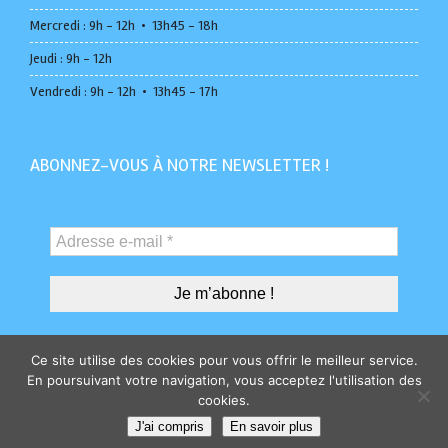
Mercredi : 9h - 12h • 13h45 - 18h
Jeudi : 9h - 12h
Vendredi : 9h - 12h • 13h45 - 17h
ABONNEZ-VOUS À NOTRE NEWSLETTER !
Ce site utilise des cookies pour vous offrir le meilleur service.
En poursuivant votre navigation, vous acceptez l'utilisation des
cookies.
Administration
Marchés publics
Plan du
J'ai compris
En savoir plus
site
Accessibilité
Mentions légales